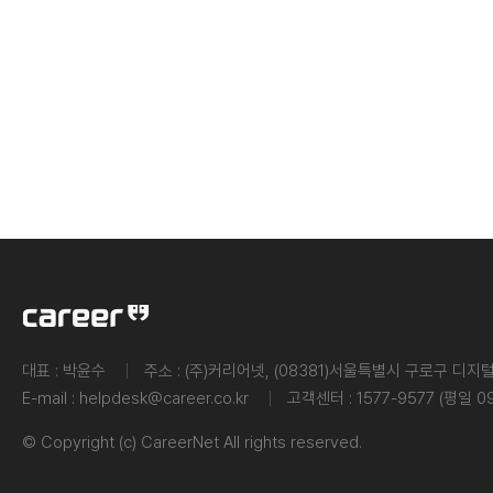
대표 :
박윤수
주소 :
(주)커리어넷, (08381)서울특별시 구로구 디지털
E-mail :
helpdesk@career.co.kr
고객센터 :
1577-9577 (평일 0
© Copyright (c) CareerNet All rights reserved.